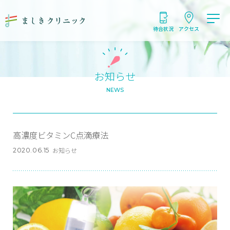
ま
navigation
し
き
待合状況
アクセス
ク
リ
ニ
ッ
ク
お知らせ
NEWS
高濃度ビタミンC点滴療法
お知らせ
2020.06.15
9:00 - 18:00
9:00 - 12:30
9:00 - 14:00