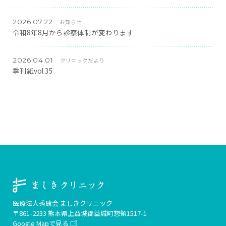
2026.07.22
お知らせ
令和8年8月から診察体制が変わります
2026.04.01
クリニックだより
季刊紙vol.35
ま
し
き
医療法人秀康会 ましきクリニック
ク
〒861-2233 熊本県上益城郡益城町惣領1517-1
リ
Google Mapで見る